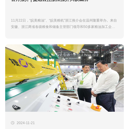
11月22日，“皖美粮油”、“皖美粮机”浙江推介会在温州隆重举办。来自
安徽、浙江两省各级粮食和储备主管部门领导和50多家粮油加工企业
代表齐聚一堂。捷迅作为&ldq...
2024-11-21