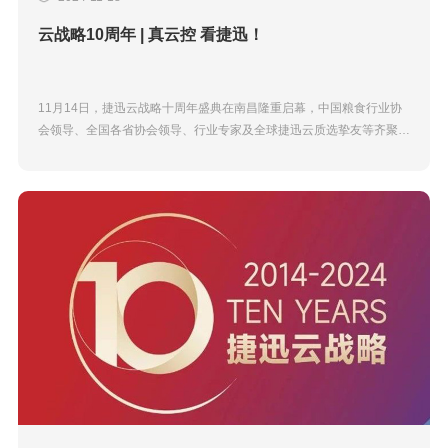
云战略10周年 | 真云控 看捷迅！
11月14日，捷迅云战略十周年盛典在南昌隆重启幕，中国粮食行业协
会领导、全国各省协会领导、行业专家及全球捷迅云质选挚友等齐聚一
堂，共同见证云战略十年献礼成果——国际领先认证的捷迅云控技术...