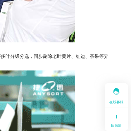
芽多叶分级分选，同步剔除老叶黄片、红边、茶果等异
在线客服
回顶部