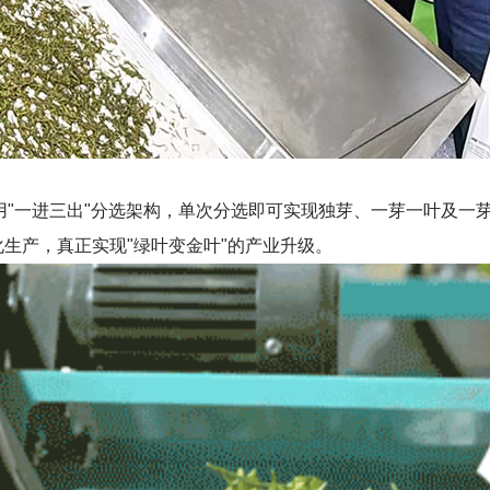
用"一进三出"分选架构，单次分选即可实现独芽、一芽一叶及一
化生产，真正实现"绿叶变金叶"的产业升级。