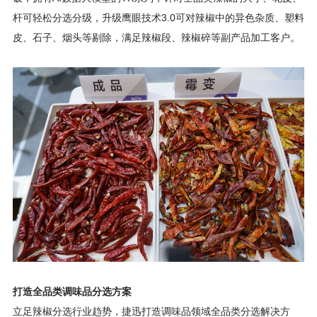
杆可轻松分选分级，升级鹰眼技术3.0可对辣椒中的异色杂质、塑料
皮、石子、烟头等剔除，满足辣椒段、辣椒碎等副产品加工客户。
打造全品类调味品分选方案
立足辣椒分选行业趋势，捷迅打造调味品领域全品类分选解决方